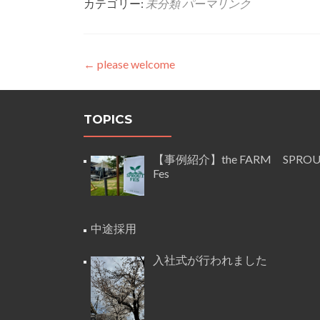
カテゴリー:
未分類
パーマリンク
投
←
please welcome
稿
ナ
TOPICS
ビ
【事例紹介】the FARM SPRO
ゲ
Fes
ー
シ
中途採用
ョ
入社式が行われました
ン