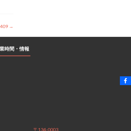
409
→
業時間・情報
〒134-0003