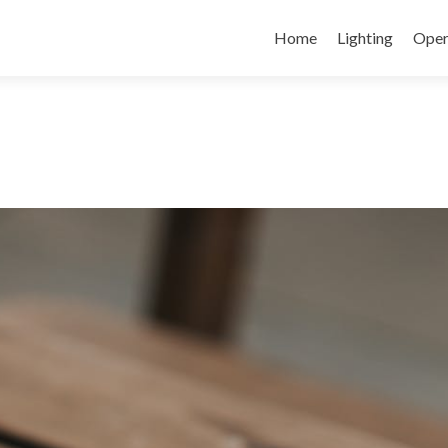
コ
ン
Home
Lighting
Oper
テ
ン
ツ
へ
ス
キ
ッ
プ